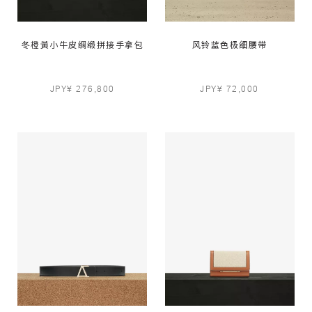
冬橙黃小牛皮绸缎拼接手拿包
风铃蓝色极细腰带
JPY¥ 276,800
JPY¥ 72,000