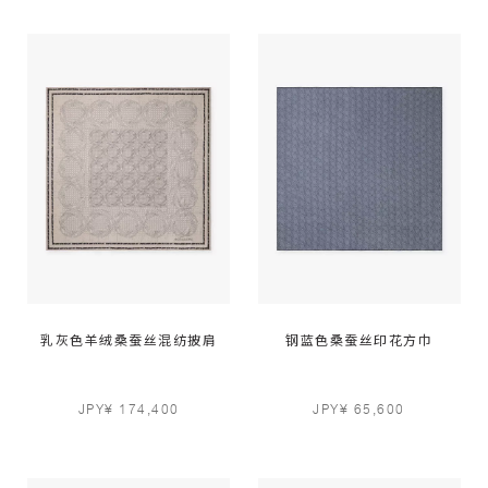
乳灰色羊绒桑蚕丝混纺披肩
钢蓝色桑蚕丝印花方巾
JPY¥ 174,400
JPY¥ 65,600