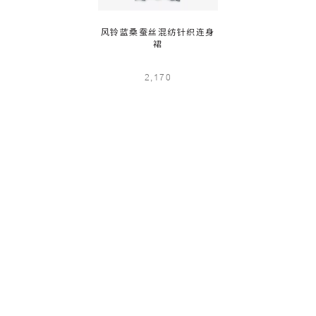
风铃蓝桑蚕丝混纺针织连身
裙
2,170