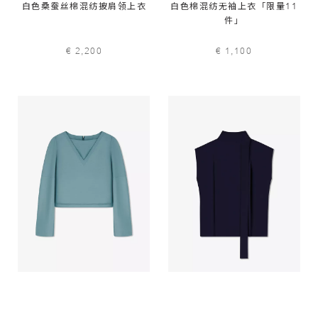
白色桑蚕丝棉混纺披肩领上衣
白色棉混纺无袖上衣「限量11
件」
€ 2,200
€ 1,100