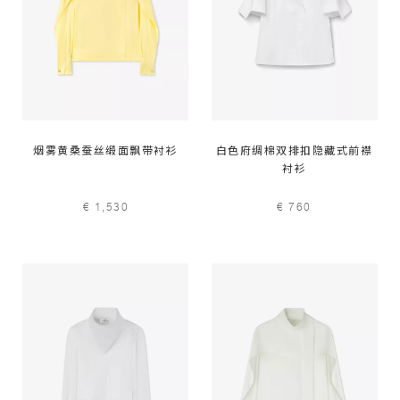
烟雾黄桑蚕丝缎面飘带衬衫
白色府绸棉双排扣隐藏式前襟
衬衫
€ 1,530
€ 760