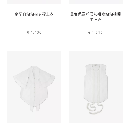
象牙白泡泡袖前褶上衣
黑色桑蚕丝混纺褶襟泡泡袖翻
领上衣
€ 1,460
€ 1,310