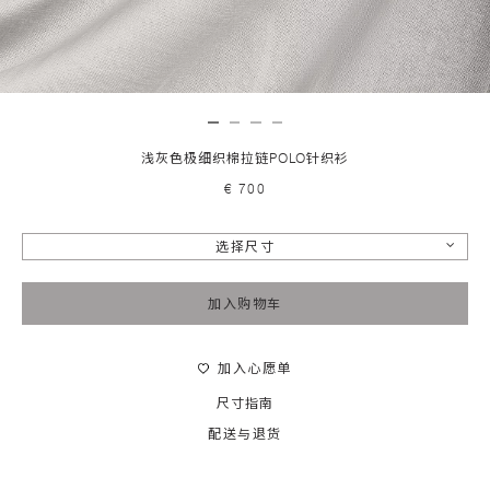
浅灰色极细织棉拉链POLO针织衫
€ 700
选择尺寸
加入购物车
加入心愿单
尺寸指南
配送与退货