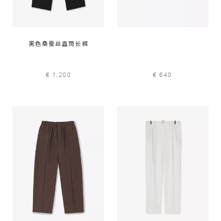
黑色桑蚕丝直筒长裤
€ 1,200
€ 640