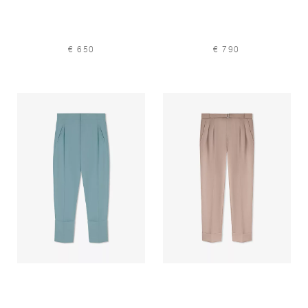
€ 650
€ 790