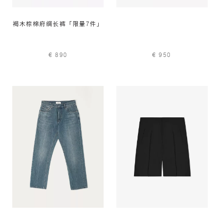
褐木棕棉府绸长裤「限量7件」
€ 890
€ 950