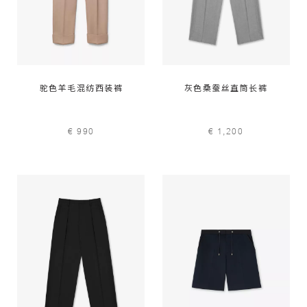
驼色羊毛混纺西装裤
灰色桑蚕丝直筒长裤
€ 990
€ 1,200