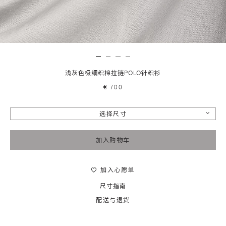
浅灰色极细织棉拉链POLO针织衫
€ 700
选择尺寸
加入购物车
加入心愿单
尺寸指南
配送与退货