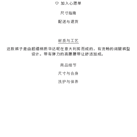
加入心愿单
尺寸指南
配送与退货
材质与工艺
这款裤子是由超细棉质华达呢在意大利剪而成的，有流畅的阔腿裤型
设计。带有弹力的高腰腰带让舒适加成。
商品细节
尺寸与合身
洗护与保养