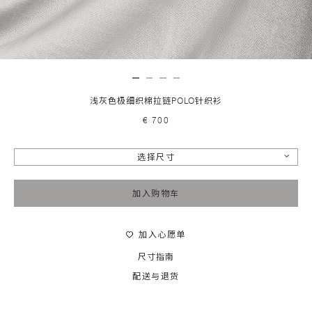
浅灰色极细织棉拉链POLO针织衫
€ 700
选择尺寸
加入购物车
加入心愿单
尺寸指南
配送与退货