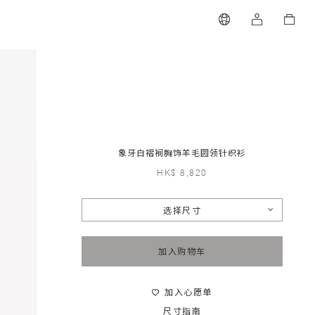
象牙白褶裥胸饰羊毛圆领针织衫
HK$ 8,820
选择尺寸
加入购物车
加入心愿单
尺寸指南