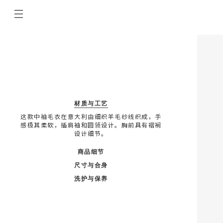
材质与工艺
这款中袖毛衣在意大利由细织羊毛纱线织成，手
感极其柔软，插肩袖和圆领设计。胸前具有褶裥
设计细节。
商品细节
尺寸与合身
洗护与保养