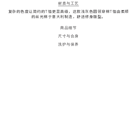
材质与工艺
复杂的色度让简约的T恤更显高级，这款浅灰色圆领穿棉T恤由柔顺
的丝光棉于意大利制造，舒适修身版型。
商品细节
尺寸与合身
洗护与保养